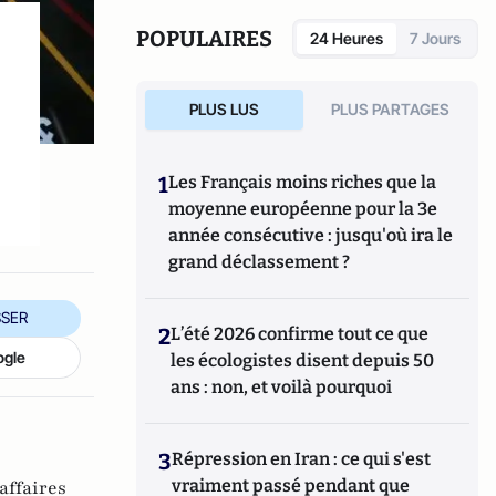
POPULAIRES
24 Heures
7 Jours
PLUS LUS
PLUS PARTAGES
1
Les Français moins riches que la
moyenne européenne pour la 3e
année consécutive : jusqu'où ira le
grand déclassement ?
SER
2
L’été 2026 confirme tout ce que
ogle
les écologistes disent depuis 50
ans : non, et voilà pourquoi
3
Répression en Iran : ce qui s'est
vraiment passé pendant que
affaires