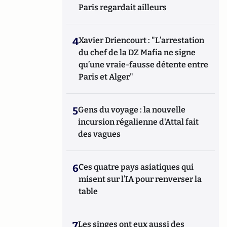
Paris regardait ailleurs
4
Xavier Driencourt : "L’arrestation
du chef de la DZ Mafia ne signe
qu’une vraie-fausse détente entre
Paris et Alger"
5
Gens du voyage : la nouvelle
incursion régalienne d'Attal fait
des vagues
6
Ces quatre pays asiatiques qui
misent sur l’IA pour renverser la
table
7
Les singes ont eux aussi des