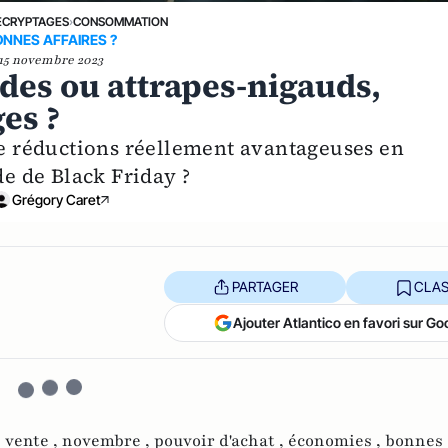
ÉCRYPTAGES
›
CONSOMMATION
NNES AFFAIRES ?
15 novembre 2023
ldes ou attrapes-nigauds,
es ?
 de réductions réellement avantageuses en
de de Black Friday ?
Grégory Caret
PARTAGER
CLAS
Ajouter Atlantico en favori sur Go
,
vente ,
novembre ,
pouvoir d'achat ,
économies ,
bonnes 