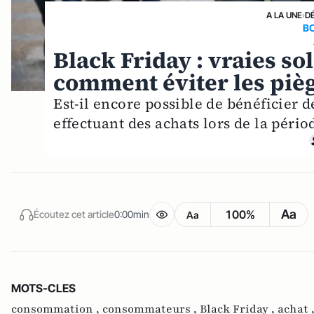
A LA UNE
›
D
BO
Black Friday : vraies so
comment éviter les pièg
Est-il encore possible de bénéficier
effectuant des achats lors de la pério
Aa
100%
Écoutez cet article
0:00min
Aa
MOTS-CLES
consommation ,
consommateurs ,
Black Friday ,
achat 