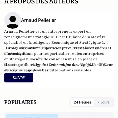
A PROPOS DES AUTEURS
Arnaud Pelletier
Arnaud Pelletier
est un entrepreneur expert en
renseignement stratégique. Il est titulaire d'un Mastère
spécialisé en Intelligence Economique et Stratégique à
l'Ecole Internationale des Sciences du Traitement de
Il dirige aujourd'hui
l'Agence Leprivé
, société d'enquêtes et
l'Information.
d'investigations pour les particuliers et les entreprises
et
Stratég-IE
, société de conseil en mise en place de
structure d'Intelligence Economique dans les PME / TPE,
Il s'occupe d’un
blog de l’information stratégique
, une revue
stratégies et gestion des informations sensibles
de web :
arnaudpelletier.com
d'entreprises.
SUIVRE
POPULAIRES
24 Heures
7 Jours