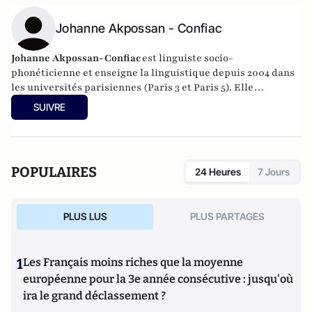
Johanne Akpossan - Confiac
Johanne Akpossan-Confiac
est linguiste socio-
phonéticienne et enseigne la linguistique depuis 2004 dans
les universités parisiennes (Paris 3 et Paris 5). Elle
s’intéresse en particulier aux situations de contacts
SUIVRE
linguistiques et aux variétés du français. E
lle est la première à
analyser les interjections formées des segments « an » et/ou « han » dans le
parler guadeloupéen. Ses résultats ont été publiés dans la revue « Nouveaux
Cahiers de Linguistique Française ».
POPULAIRES
24 Heures
7 Jours
PLUS LUS
PLUS PARTAGES
1
Les Français moins riches que la moyenne
européenne pour la 3e année consécutive : jusqu'où
ira le grand déclassement ?