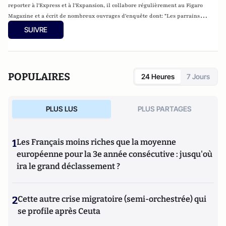
reporter à l'Express et à l'Expansion, il collabore régulièrement au Figaro
Magazine et a écrit de nombreux ouvrages d'enquête dont: "Les parrains
corses" (avec Jacques Follorou), Fayard, 2004; "Dans le secret des présidents",
SUIVRE
Fayard/LLL, 2010 et plus récemment
"Les tueurs de la République, assassinats
et opérations spéciales des services secrets" (Fayard).
Il est aussi le coauteur
de documentaires de télévision dont "Irak: Quand la France dit non à
l'Amérique" (2013) ; "Tunisie, le trésor caché d'un dictateur" (2014).
POPULAIRES
24 Heures
7 Jours
PLUS LUS
PLUS PARTAGES
1
Les Français moins riches que la moyenne
européenne pour la 3e année consécutive : jusqu'où
ira le grand déclassement ?
2
Cette autre crise migratoire (semi-orchestrée) qui
se profile après Ceuta