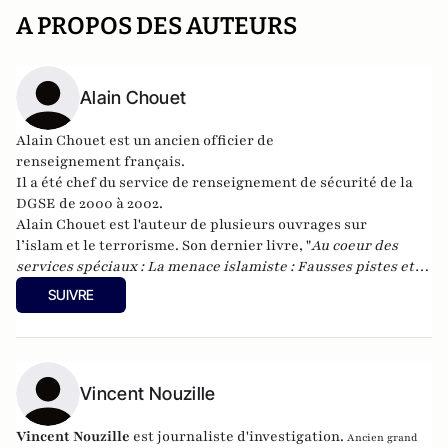
A PROPOS DES AUTEURS
Alain Chouet
Alain Chouet est
un ancien
officier de
renseignement
français.
Il a été chef du service de renseignement de sécurité de la
DGSE de 2000 à 2002.
Alain Chouet est l'a
uteur de plusieurs ouvrages sur
l’
islam
et le terrorisme. Son dernier livre, "
Au coeur des
services spéciaux : La menace islamiste : Fausses pistes et
vrais dangers
", est paru chez La Decouverte en 2011.
SUIVRE
Vincent Nouzille
Vincent Nouzille
est journaliste d'investigation.
Ancien grand