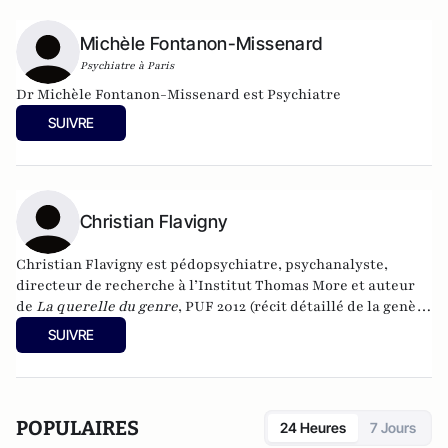
Michèle Fontanon-Missenard
Psychiatre à Paris
Dr Michèle Fontanon-Missenard est Psychiatre
SUIVRE
Christian Flavigny
Christian Flavigny est pédopsychiatre, psychanalyste,
directeur de recherche à l’Institut Thomas More et auteur
de
La querelle du genre
, PUF 2012 (récit détaillé de la genèse
de la notion de “genre”) ;
Aider les enfants transgenres –
SUIVRE
contre l’américanisation des soins aux enfants
, Téqui, 2021 ;
Comprendre le phénomène transgenre – la solution par la
culture française
, Ellipses, 2023
POPULAIRES
24 Heures
7 Jours