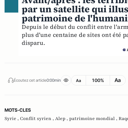
Avant/après : les terrib
par un satellite qui ill
patrimoine de l'humani
Depuis le début du conflit entre l'arm
plus d'une centaine de sites ont été p
disparu.
Aa
100%
Écoutez cet article
0:00min
Aa
MOTS-CLES
Syrie ,
Conflit syrien ,
Alep ,
patrimoine mondial ,
Raq