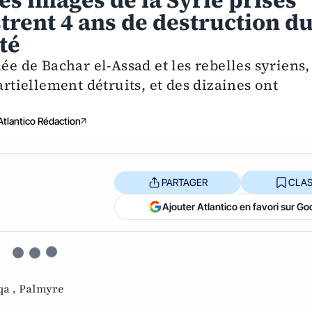
les images de la Syrie prises
ustrent 4 ans de destruction d
té
ée de Bachar el-Assad et les rebelles syriens,
artiellement détruits, et des dizaines ont
Atlantico Rédaction
PARTAGER
CLAS
Ajouter Atlantico en favori sur Go
qa ,
Palmyre