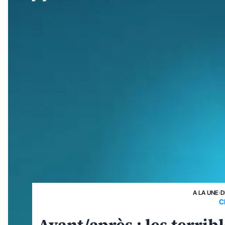
A LA UNE
›
D
C