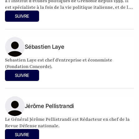
à l’Institut d’études politiques de Grenoble depuis 1999. Il
est spécialiste à la fois de la vie politique italienne, et de la
vie politique européenne, en particulier sous l’angle des
SUIVRE
partis.
Sébastien Laye
Sebastien Laye est chef d'entreprise et économiste
(Fondation Concorde).
SUIVRE
Jérôme Pellistrandi
Le Général Jérôme Pellistrandi est Rédacteur en chef de la
Revue Défense nationale.
SUIVRE