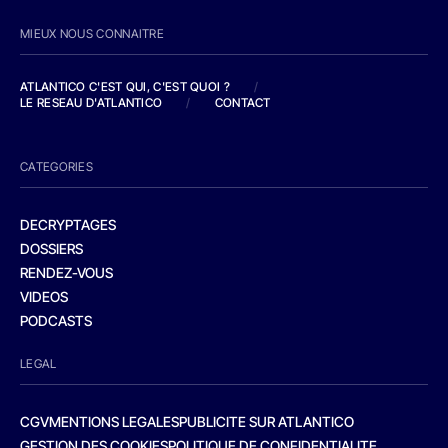
MIEUX NOUS CONNAITRE
ATLANTICO C'EST QUI, C'EST QUOI ?
/
LE RESEAU D'ATLANTICO
/
CONTACT
CATEGORIES
DECRYPTAGES
DOSSIERS
RENDEZ-VOUS
VIDEOS
PODCASTS
LEGAL
CGV
MENTIONS LEGALES
PUBLICITE SUR ATLANTICO
GESTION DES COOKIES
POLITIQUE DE CONFIDENTIALITE