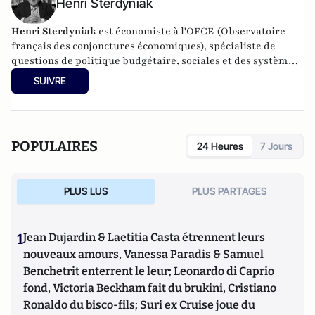
Henri Sterdyniak
Henri Sterdyniak
est économiste à l'OFCE (Observatoire
français des conjonctures économiques), spécialiste de
questions de politique budgétaire, sociales et des systèmes
de retraite.
SUIVRE
POPULAIRES
24 Heures
7 Jours
PLUS LUS
PLUS PARTAGES
1
Jean Dujardin & Laetitia Casta étrennent leurs
nouveaux amours, Vanessa Paradis & Samuel
Benchetrit enterrent le leur; Leonardo di Caprio
fond, Victoria Beckham fait du brukini, Cristiano
Ronaldo du bisco-fils; Suri ex Cruise joue du