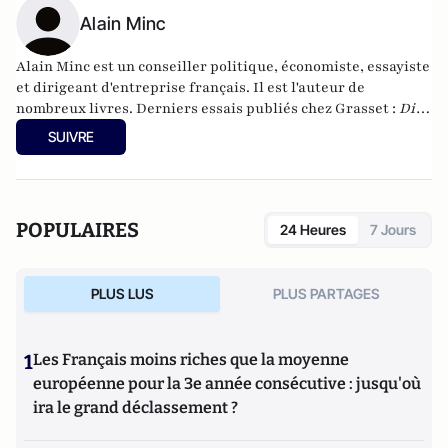
Alain Minc
Alain Minc est un conseiller politique, économiste, essayiste
et dirigeant d'entreprise français. Il est l'auteur de
nombreux livres. Derniers essais publiés chez Grasset :
Dix
jours qui ébranlèrent le monde
(2009),
Une histoire
SUIVRE
politique des intellectuels
(2010),
Un petit coin de paradis
(2011),
L'âme des nations
(2012),
L'homme aux deux visages
(2013),
Vive l'Allemagne !
(2013)
POPULAIRES
24 Heures
7 Jours
PLUS LUS
PLUS PARTAGES
1
Les Français moins riches que la moyenne
européenne pour la 3e année consécutive : jusqu'où
ira le grand déclassement ?