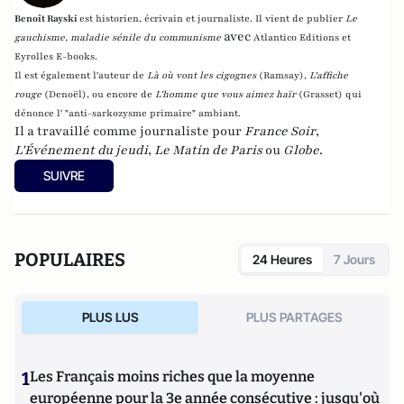
Benoît Rayski
est historien, écrivain et journaliste. Il vient de publier
Le
avec
gauchisme, maladie sénile du communisme
Atlantico Editions et
Eyrolles E-books.
Il est également l'auteur de
Là où vont les cigognes
(Ramsay),
L'affiche
rouge
(Denoël), ou encore de
L'homme que vous aimez haïr
(Grasset)
qui
dénonce l' "anti-sarkozysme primaire" ambiant.
Il a travaillé comme journaliste pour
France Soir
,
L'Événement du jeudi
,
Le Matin de Paris
ou
Globe
.
SUIVRE
POPULAIRES
24 Heures
7 Jours
PLUS LUS
PLUS PARTAGES
1
Les Français moins riches que la moyenne
européenne pour la 3e année consécutive : jusqu'où