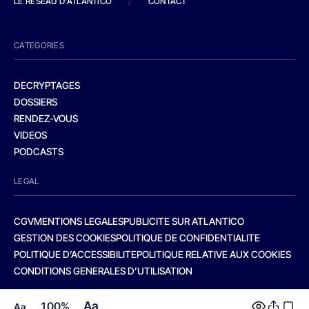
LE RESEAU D'ATLANTICO
/
CONTACT
CATEGORIES
DECRYPTAGES
DOSSIERS
RENDEZ-VOUS
VIDEOS
PODCASTS
LEGAL
CGV
MENTIONS LEGALES
PUBLICITE SUR ATLANTICO
GESTION DES COOKIES
POLITIQUE DE CONFIDENTIALITE
POLITIQUE D’ACCESSIBILITE
POLITIQUE RELATIVE AUX COOKIES
CONDITIONS GENERALES D’UTILISATION
Aa
100%
Aa