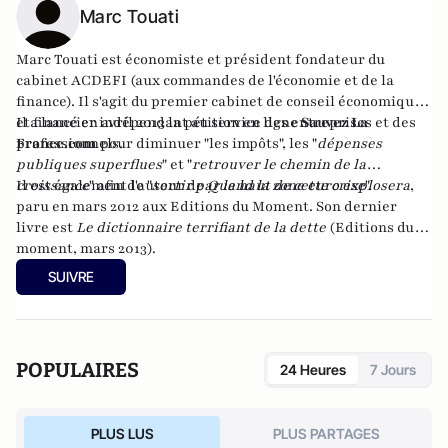
Marc Touati
Marc Touati est économiste et président fondateur du
cabinet
ACDEFI
(aux commandes de l'économie et de la
finance). Il s'agit du premier cabinet de conseil économique
et financier indépendant au service des entreprises et des
Il a lancé en avril 2013 la pétition en ligne
Sauvez La
professionnels.
France.com
pour diminuer "les impôts", les "
dépenses
publiques superflues
" et "
retrouver le chemin de la
croissance
Il est également l'auteur de
" afin de "
sortir par le haut de cette crise
Quand la zone euro explosera
".
,
paru en mars 2012 aux Editions du Moment
. Son dernier
livre est
Le dictionnaire terrifiant de la dette
(Editions du
moment, mars 2013).
SUIVRE
POPULAIRES
24 Heures
7 Jours
PLUS LUS
PLUS PARTAGES