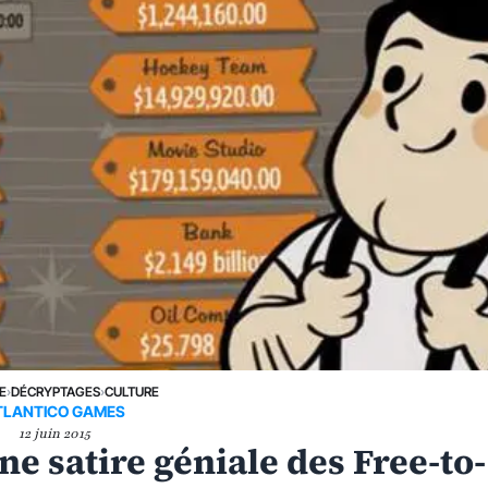
E
›
DÉCRYPTAGES
›
CULTURE
TLANTICO GAMES
12 juin 2015
ne satire géniale des Free-to-