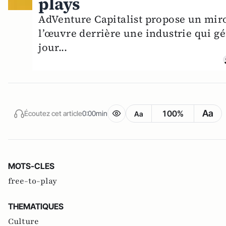
plays
AdVenture Capitalist propose un miro
l’œuvre derrière une industrie qui gé
jour...
Aa
100%
Écoutez cet article
0:00min
Aa
MOTS-CLES
free-to-play
THEMATIQUES
Culture