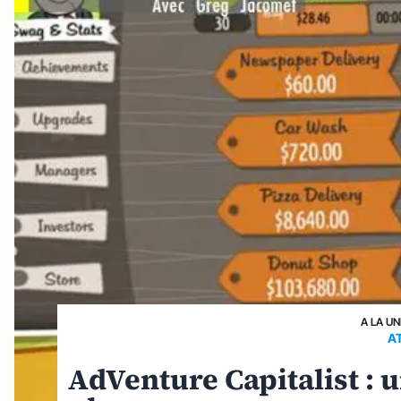
A LA UN
A
AdVenture Capitalist : u