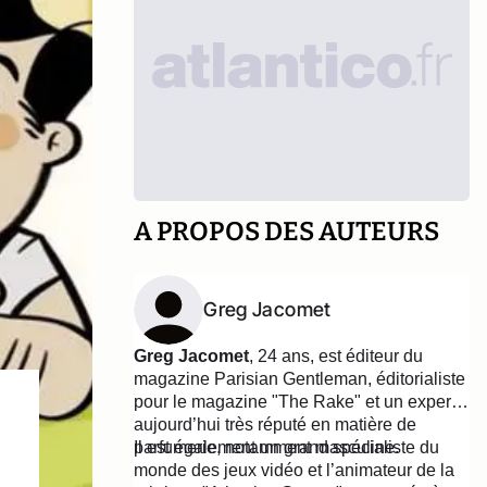
A PROPOS DES AUTEURS
Greg Jacomet
Greg Jacomet
, 24 ans, est éditeur du
magazine Parisian Gentleman, éditorialiste
pour le magazine "The Rake" et un expert
aujourd’hui très réputé en matière de
parfumerie, notamment masculine.
Il est également un grand spécialiste du
monde des jeux vidéo et l’animateur de la