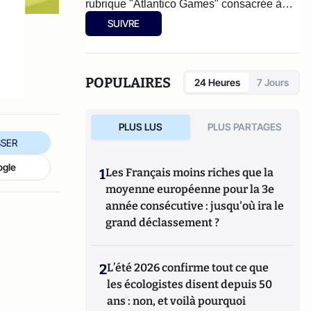
rubrique "Atlantico Games" consacrée à
l’actualité internationale du secteur.
SUIVRE
POPULAIRES
24 Heures
7 Jours
PLUS LUS
PLUS PARTAGES
SER
ogle
1
Les Français moins riches que la
moyenne européenne pour la 3e
année consécutive : jusqu'où ira le
grand déclassement ?
2
L’été 2026 confirme tout ce que
les écologistes disent depuis 50
ans : non, et voilà pourquoi