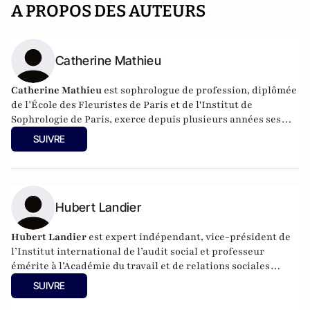
A PROPOS DES AUTEURS
Catherine Mathieu
Catherine Mathieu
est sophrologue de profession,
diplômée
de l’École des Fleuristes de Paris et de l'Institut de
Sophrologie de Paris, exerce depuis plusieurs années ses
deux formations en harmonie
. Elle a un site internet
SUIVRE
:
sophrofleurs.com
. Elle est l'auteur de "
Osons Apprendre à
Gérer nos Émotions "
Hubert Landier
Hubert Landier
est expert indépendant, vice-président de
l’Institut international de l’audit social et professeur
émérite à l’Académie du travail et de relations sociales
(Moscou).
SUIVRE