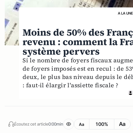
A LA UN
Moins de 50% des França
revenu : comment la Fr
système pervers
Si le nombre de foyers fiscaux augme
de foyers imposés est en recul : de 5
deux, le plus bas niveau depuis le dé
: faut-il élargir l'assiette fiscale ?
Aa
100%
Écoutez cet article
0:00min
Aa