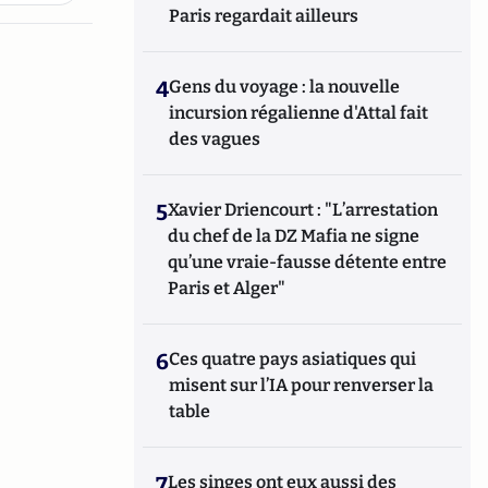
Paris regardait ailleurs
4
Gens du voyage : la nouvelle
incursion régalienne d'Attal fait
des vagues
5
Xavier Driencourt : "L’arrestation
du chef de la DZ Mafia ne signe
qu’une vraie-fausse détente entre
Paris et Alger"
6
Ces quatre pays asiatiques qui
misent sur l’IA pour renverser la
table
7
Les singes ont eux aussi des