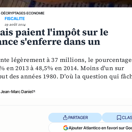
E
›
DÉCRYPTAGES
›
ECONOMIE
FISCALITE
29 août 2014
is paient l'impôt sur le
ance s'enferre dans un
nte légèrement à 37 millions, le pourcentage
3% en 2013 à 48,5% en 2014. Moins d'un sur
but des années 1980. D'où la question qui fâc
Jean-Marc Daniel
PARTAGER
CLAS
Ajouter Atlantico en favori sur Go