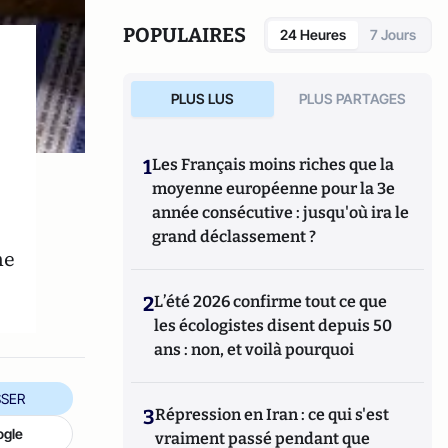
sur l'économie, en particulier américaine.
POPULAIRES
24 Heures
7 Jours
PLUS LUS
PLUS PARTAGES
1
Les Français moins riches que la
moyenne européenne pour la 3e
année consécutive : jusqu'où ira le
grand déclassement ?
he
2
L’été 2026 confirme tout ce que
les écologistes disent depuis 50
ans : non, et voilà pourquoi
SER
3
Répression en Iran : ce qui s'est
ogle
vraiment passé pendant que