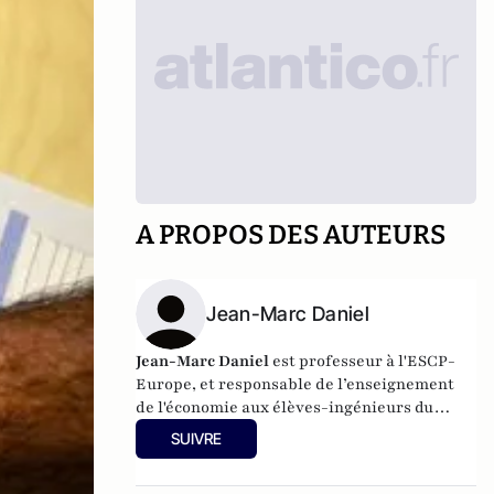
A PROPOS DES AUTEURS
Jean-Marc Daniel
Jean-Marc Daniel
est professeur à l'ESCP-
Europe, et responsable de l’enseignement
de l'économie aux élèves-ingénieurs du
Corps des mines. Il est également directeur
SUIVRE
de la revue
Sociétal
, la revue de l’Institut de
l’entreprise, et auteur de plusieurs ouvrages