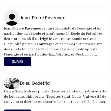
Jean-Pierre Favennec
Jean-Pierre Favennec
est un spécialiste de l’énergie et en
particulier du pétrole et professeur à l’Ecole du Pétrole et
des Moteurs, où il a dirigé le Centre Economie et Gestion.
Il a publié plusieurs ouvrages et de nombreux articles sur
des sujets touchant à l’économie et à la géopolitique de
l’énergie et en particulier
Exploitation et Gestion du
Raffinage (français et anglais), Recherche et Production du
SUIVRE
Pétrole et du Gaz (français et anglais en 2011), l’Energie à
Quel Prix ? (2006) et Géopolitique de l’Energie (français
2009, anglais 2011).
Drieu Godefridi
Drieu Godefridi
est juriste (facultés Saint-Louis-Université
de Louvain), philosophe (facultés Saint-Louis-Université de
Louvain) et docteur en théorie du droit (Paris IV-Sorbonne).