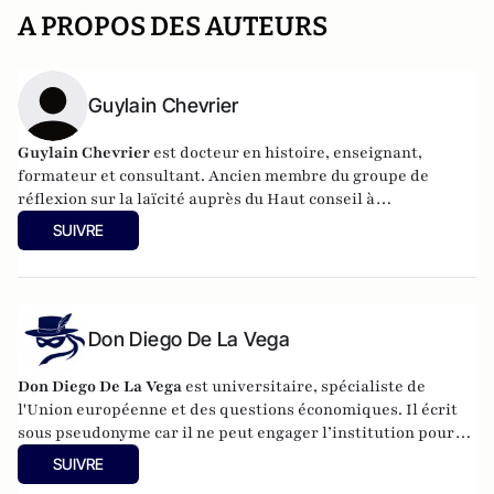
A PROPOS DES AUTEURS
Guylain Chevrier
Guylain Chevrier
est docteur en histoire, enseignant,
formateur et consultant. Ancien membre du groupe de
réflexion sur la laïcité auprès du Haut conseil à
l’intégration. Dernier ouvrage :
Laïcité, émancipation et
SUIVRE
travail social,
L’Harmattan, sous la direction de Guylain
Chevrier, juillet 2017, 270 pages.
Don Diego De La Vega
Don Diego De La Vega
est universitaire, spécialiste de
l'Union européenne et des questions économiques. Il écrit
sous pseudonyme car il ne peut engager l’institution pour
laquelle il travaille.
SUIVRE