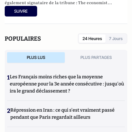
également signataire de la tribune :
The economist
warning
.
Vous pouvez le suivre sur son compte twitter
SUIVRE
:
Francesco Saraceno
.
POPULAIRES
24 Heures
7 Jours
PLUS LUS
PLUS PARTAGES
1
Les Français moins riches que la moyenne
européenne pour la 3e année consécutive : jusqu'où
ira le grand déclassement ?
2
Répression en Iran : ce qui s'est vraiment passé
pendant que Paris regardait ailleurs