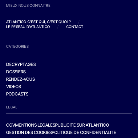
MIEUX NOUS CONNAITRE
ATLANTICO C'EST QUI, C'EST QUOI ?
/
LE RESEAU D'ATLANTICO
/
CONTACT
CATEGORIES
DECRYPTAGES
DOSSIERS
RENDEZ-VOUS
VIDEOS
PODCASTS
LEGAL
CGV
MENTIONS LEGALES
PUBLICITE SUR ATLANTICO
GESTION DES COOKIES
POLITIQUE DE CONFIDENTIALITE