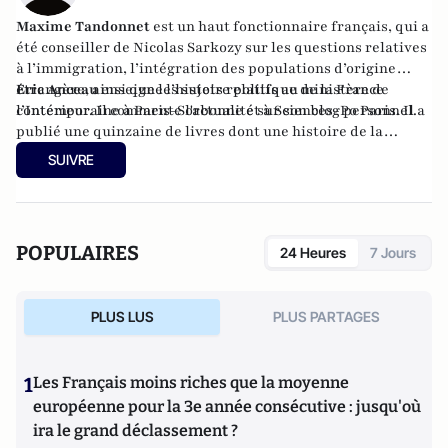
Maxime Tandonnet
est un haut fonctionnaire français, qui a
été conseiller de Nicolas Sarkozy sur les questions relatives
à l’immigration, l’intégration des populations d’origine
étrangère, ainsi que les sujets relatifs au ministère de
Eric Anceau
enseigne l’histoire politique de la France
l’Intérieur. Il commente l'actualité sur son blog personnel.
contemporaine à Paris-Sorbonne et à Sciences-Po Paris. Il a
publié une quinzaine de livres dont une histoire de la
Révolution française (2000).
SUIVRE
POPULAIRES
24 Heures
7 Jours
PLUS LUS
PLUS PARTAGES
1
Les Français moins riches que la moyenne
européenne pour la 3e année consécutive : jusqu'où
ira le grand déclassement ?