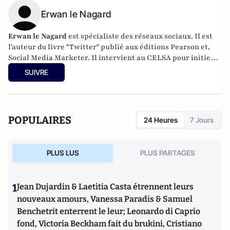
Erwan le Nagard
Erwan le Nagard
est spécialiste des réseaux sociaux.
Il est
l'auteur du livre "Twitter" publié aux éditions Pearson et,
Social Media Marketer.
Il intervient au CELSA pour initier
les étudiants aux médias numériques et à leur utilisation.
SUIVRE
POPULAIRES
24 Heures
7 Jours
PLUS LUS
PLUS PARTAGES
1
Jean Dujardin & Laetitia Casta étrennent leurs
nouveaux amours, Vanessa Paradis & Samuel
Benchetrit enterrent le leur; Leonardo di Caprio
fond, Victoria Beckham fait du brukini, Cristiano