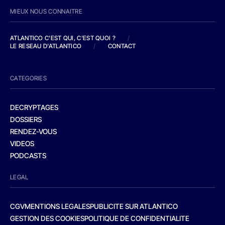
MIEUX NOUS CONNAITRE
ATLANTICO C'EST QUI, C'EST QUOI ?
/
LE RESEAU D'ATLANTICO
/
CONTACT
CATEGORIES
DECRYPTAGES
DOSSIERS
RENDEZ-VOUS
VIDEOS
PODCASTS
LEGAL
CGV
MENTIONS LEGALES
PUBLICITE SUR ATLANTICO
GESTION DES COOKIES
POLITIQUE DE CONFIDENTIALITE