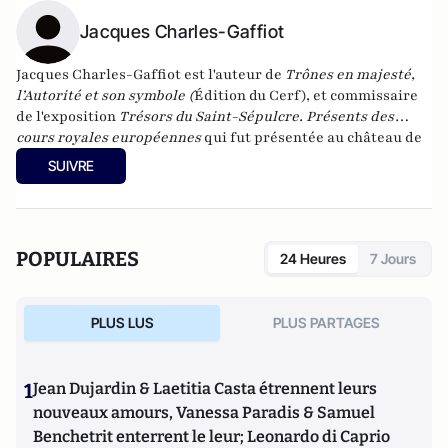
Jacques Charles-Gaffiot
Jacques Charles-Gaffiot est l'auteur de
Trônes en majesté,
l’Autorité et son symbole
(
Édition du Cerf), et commissaire
de l'exposition
T
résors du Saint-Sépulcre. Présents des
cours royales européennes
qui fut présentée au château de
Versailles jusqu’au 14 juillet 2013.
SUIVRE
POPULAIRES
24 Heures
7 Jours
PLUS LUS
PLUS PARTAGES
1
Jean Dujardin & Laetitia Casta étrennent leurs
nouveaux amours, Vanessa Paradis & Samuel
Benchetrit enterrent le leur; Leonardo di Caprio