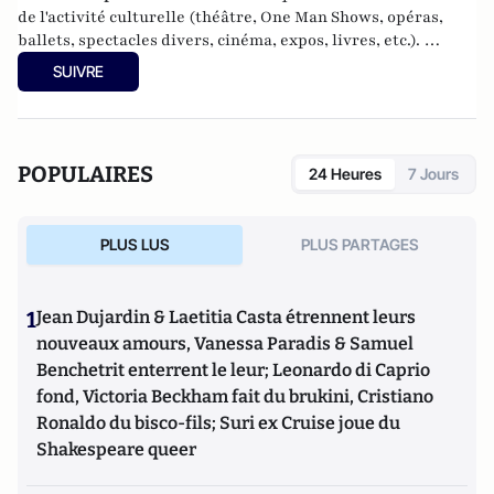
de l'activité culturelle (théâtre, One Man Shows, opéras,
ballets, spectacles divers, cinéma, expos, livres, etc.).
Culture-Tops a été créé en novembre 2013 par Jacques
SUIVRE
Paugam , journaliste et écrivain, et son fils, Gabriel
Lecarpentier-Paugam, 23 ans, en Master d'école de
commerce, et grand amateur de One Man Shows.
POPULAIRES
24 Heures
7 Jours
PLUS LUS
PLUS PARTAGES
1
Jean Dujardin & Laetitia Casta étrennent leurs
nouveaux amours, Vanessa Paradis & Samuel
Benchetrit enterrent le leur; Leonardo di Caprio
fond, Victoria Beckham fait du brukini, Cristiano
Ronaldo du bisco-fils; Suri ex Cruise joue du
Shakespeare queer