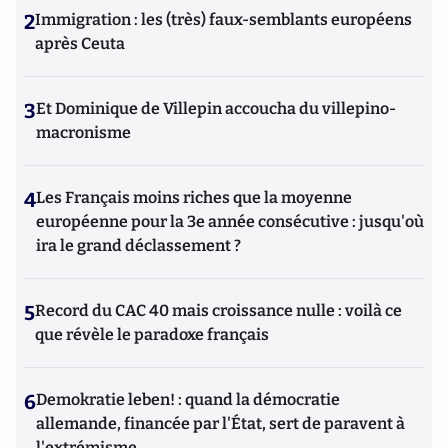
2
Immigration : les (très) faux-semblants européens
après Ceuta
3
Et Dominique de Villepin accoucha du villepino-
macronisme
4
Les Français moins riches que la moyenne
européenne pour la 3e année consécutive : jusqu'où
ira le grand déclassement ?
5
Record du CAC 40 mais croissance nulle : voilà ce
que révèle le paradoxe français
6
Demokratie leben! : quand la démocratie
allemande, financée par l'État, sert de paravent à
l'extrémisme