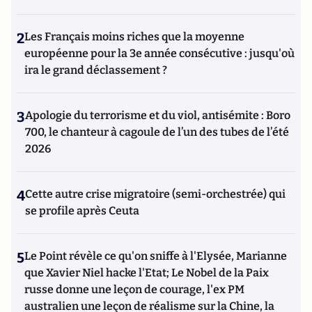
2
Les Français moins riches que la moyenne
européenne pour la 3e année consécutive : jusqu'où
ira le grand déclassement ?
3
Apologie du terrorisme et du viol, antisémite : Boro
700, le chanteur à cagoule de l’un des tubes de l’été
2026
4
Cette autre crise migratoire (semi-orchestrée) qui
se profile après Ceuta
5
Le Point révèle ce qu'on sniffe à l'Elysée, Marianne
que Xavier Niel hacke l'Etat; Le Nobel de la Paix
russe donne une leçon de courage, l'ex PM
australien une leçon de réalisme sur la Chine, la