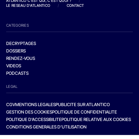
ATLANTICO C'EST QUI, C'EST QUOI ?
/
LE RESEAU D'ATLANTICO
/
CONTACT
CATEGORIES
DECRYPTAGES
DOSSIERS
RENDEZ-VOUS
VIDEOS
PODCASTS
LEGAL
CGV
MENTIONS LEGALES
PUBLICITE SUR ATLANTICO
GESTION DES COOKIES
POLITIQUE DE CONFIDENTIALITE
POLITIQUE D’ACCESSIBILITE
POLITIQUE RELATIVE AUX COOKIES
CONDITIONS GENERALES D’UTILISATION