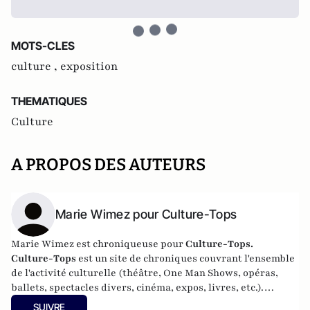
MOTS-CLES
culture ,
exposition
THEMATIQUES
Culture
A PROPOS DES AUTEURS
Marie Wimez pour Culture-Tops
Marie Wimez est chroniqueuse pour
Culture-Tops.
Culture-Tops
est un site de chroniques couvrant l'ensemble
de l'activité culturelle (théâtre, One Man Shows, opéras,
ballets, spectacles divers, cinéma, expos, livres, etc.).
Culture-Tops a été créé en novembre 2013 par Jacques
SUIVRE