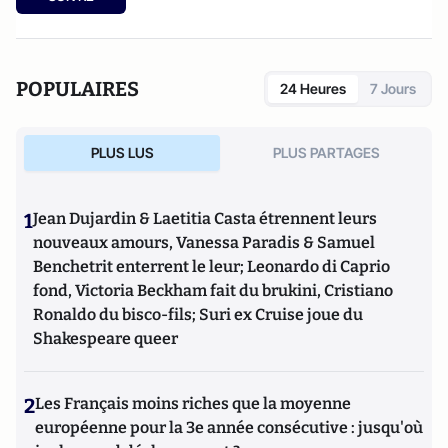
Paugam, journaliste et écrivain, et son fils, Gabriel
Lecarpentier-Paugam, 23 ans, en Master d'école de
commerce, et grand amateur de One Man Shows.
POPULAIRES
24 Heures
7 Jours
PLUS LUS
PLUS PARTAGES
1
Jean Dujardin & Laetitia Casta étrennent leurs
nouveaux amours, Vanessa Paradis & Samuel
Benchetrit enterrent le leur; Leonardo di Caprio
fond, Victoria Beckham fait du brukini, Cristiano
Ronaldo du bisco-fils; Suri ex Cruise joue du
Shakespeare queer
2
Les Français moins riches que la moyenne
européenne pour la 3e année consécutive : jusqu'où