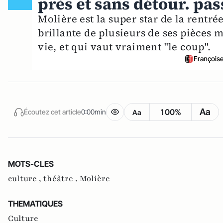
près et sans détour. pa
Molière est la super star de la rentr
brillante de plusieurs de ses pièces 
vie, et qui vaut vraiment "le coup".
François
Aa
100%
Écoutez cet article
0:00min
Aa
MOTS-CLES
culture ,
théâtre ,
Molière
THEMATIQUES
Culture