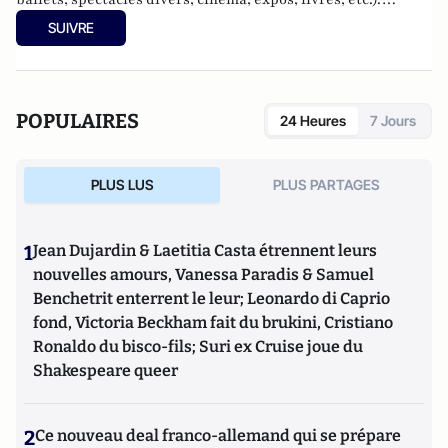
Culture-Tops a été créé en novembre 2013 par Jacques
SUIVRE
Paugam, journaliste et écrivain, et son fils, Gabriel
Lecarpentier-Paugam, 23 ans, en Master d'école de
commerce, et grand amateur de One Man Shows.
POPULAIRES
24 Heures
7 Jours
PLUS LUS
PLUS PARTAGES
1
Jean Dujardin & Laetitia Casta étrennent leurs
nouvelles amours, Vanessa Paradis & Samuel
Benchetrit enterrent le leur; Leonardo di Caprio
fond, Victoria Beckham fait du brukini, Cristiano
Ronaldo du bisco-fils; Suri ex Cruise joue du
Shakespeare queer
2
Ce nouveau deal franco-allemand qui se prépare