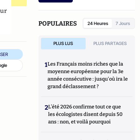
etc.).
our
POPULAIRES
24 Heures
7 Jours
PLUS LUS
PLUS PARTAGES
SER
1
Les Français moins riches que la
ogle
moyenne européenne pour la 3e
année consécutive : jusqu'où ira le
grand déclassement ?
2
L’été 2026 confirme tout ce que
les écologistes disent depuis 50
ans : non, et voilà pourquoi