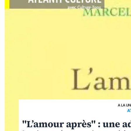
A LA UN
A
"L’amour après" : une a