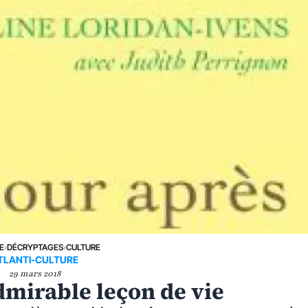
E
›
DÉCRYPTAGES
›
CULTURE
TLANTI-CULTURE
29 mars 2018
dmirable leçon de vie