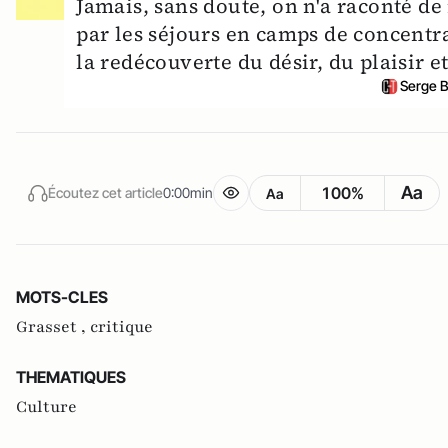
Jamais, sans doute, on n'a raconté d
par les séjours en camps de concentra
la redécouverte du désir, du plaisir
Serge B
Aa
100%
Écoutez cet article
0:00min
Aa
MOTS-CLES
Grasset ,
critique
THEMATIQUES
Culture