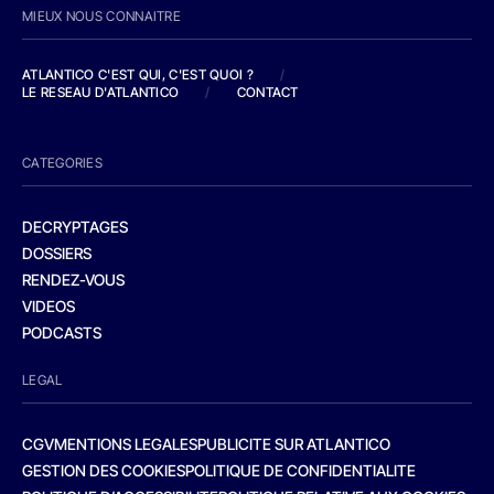
MIEUX NOUS CONNAITRE
ATLANTICO C'EST QUI, C'EST QUOI ?
/
LE RESEAU D'ATLANTICO
/
CONTACT
CATEGORIES
DECRYPTAGES
DOSSIERS
RENDEZ-VOUS
VIDEOS
PODCASTS
LEGAL
CGV
MENTIONS LEGALES
PUBLICITE SUR ATLANTICO
GESTION DES COOKIES
POLITIQUE DE CONFIDENTIALITE