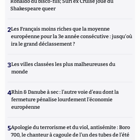
Ronaldo du bisco-fils; Suri ex Cruise joue du
Shakespeare queer
2
Les Français moins riches que la moyenne
européenne pour la 3e année consécutive : jusqu'où
ira le grand déclassement ?
3
Les villes classées les plus malheureuses du
monde
4
Rhin & Danube à sec : l’autre voie d’eau dont la
fermeture pénalise lourdement l’économie
européenne
5
Apologie du terrorisme et du viol, antisémite : Boro
700, le chanteur à cagoule de l’un des tubes de l’été