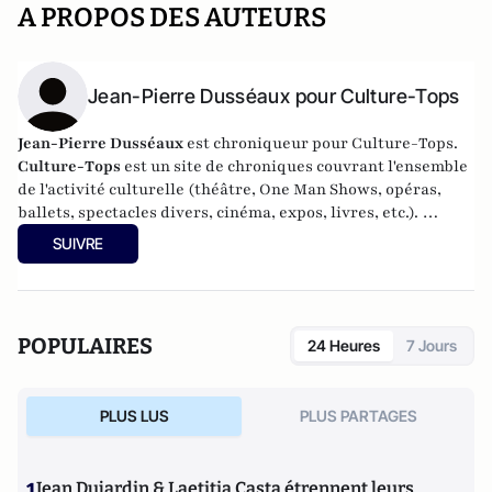
A PROPOS DES AUTEURS
Jean-Pierre Dusséaux pour Culture-Tops
Jean-Pierre Dusséaux
est chroniqueur pour Culture-Tops.
Culture-Tops
est un site de chroniques couvrant l'ensemble
de l'activité culturelle (théâtre, One Man Shows, opéras,
ballets, spectacles divers, cinéma, expos, livres, etc.).
Culture-Tops a été créé en novembre 2013 par Jacques
SUIVRE
Paugam , journaliste et écrivain, et son fils, Gabriel
Lecarpentier-Paugam, 23 ans, en Master d'école de
commerce, et grand amateur de One Man Shows.
POPULAIRES
24 Heures
7 Jours
PLUS LUS
PLUS PARTAGES
1
Jean Dujardin & Laetitia Casta étrennent leurs