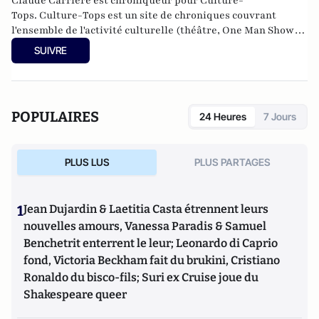
Claude Carrière est chroniqueur pour Culture-
Tops. Culture-Tops est un site de chroniques couvrant
l'ensemble de l'activité culturelle (théâtre, One Man Shows,
opéras, ballets, spectacles divers, cinéma, expos, livres,
SUIVRE
etc.).
POPULAIRES
24 Heures
7 Jours
PLUS LUS
PLUS PARTAGES
1
Jean Dujardin & Laetitia Casta étrennent leurs
nouvelles amours, Vanessa Paradis & Samuel
Benchetrit enterrent le leur; Leonardo di Caprio
fond, Victoria Beckham fait du brukini, Cristiano
Ronaldo du bisco-fils; Suri ex Cruise joue du
Shakespeare queer