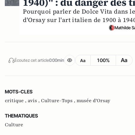
1940)" : du danger des t
Pourquoi parler de Dolce Vita dans le
d'Orsay sur l'art italien de 1900 à 1940
Mathilde S
Aa
100%
Écoutez cet article
0:00min
Aa
MOTS-CLES
critique ,
avis ,
Culture-Tops ,
musée d'Orsay
THEMATIQUES
Culture