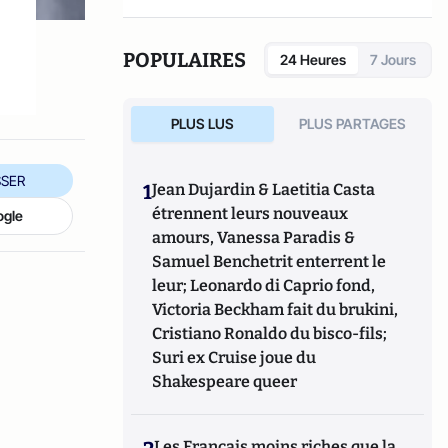
POPULAIRES
24 Heures
7 Jours
PLUS LUS
PLUS PARTAGES
SER
1
Jean Dujardin & Laetitia Casta
étrennent leurs nouveaux
ogle
amours, Vanessa Paradis &
Samuel Benchetrit enterrent le
leur; Leonardo di Caprio fond,
Victoria Beckham fait du brukini,
Cristiano Ronaldo du bisco-fils;
Suri ex Cruise joue du
Shakespeare queer
Les Français moins riches que la