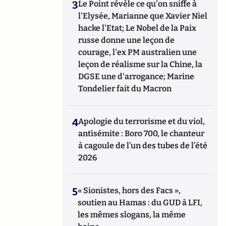
3
Le Point révèle ce qu'on sniffe à
l'Elysée, Marianne que Xavier Niel
hacke l'Etat; Le Nobel de la Paix
russe donne une leçon de
courage, l'ex PM australien une
leçon de réalisme sur la Chine, la
DGSE une d'arrogance; Marine
Tondelier fait du Macron
4
Apologie du terrorisme et du viol,
antisémite : Boro 700, le chanteur
à cagoule de l’un des tubes de l’été
2026
5
« Sionistes, hors des Facs »,
soutien au Hamas : du GUD à LFI,
les mêmes slogans, la même