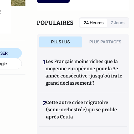
e
POPULAIRES
24 Heures
7 Jours
PLUS LUS
PLUS PARTAGES
SER
1
Les Français moins riches que la
ogle
moyenne européenne pour la 3e
année consécutive : jusqu'où ira le
grand déclassement ?
2
Cette autre crise migratoire
(semi-orchestrée) qui se profile
après Ceuta