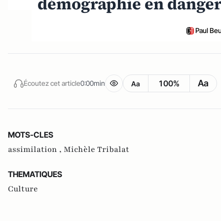
démographie en danger 
Paul Be
Aa
100%
Écoutez cet article
0:00min
Aa
MOTS-CLES
assimilation ,
Michèle Tribalat
THEMATIQUES
Culture