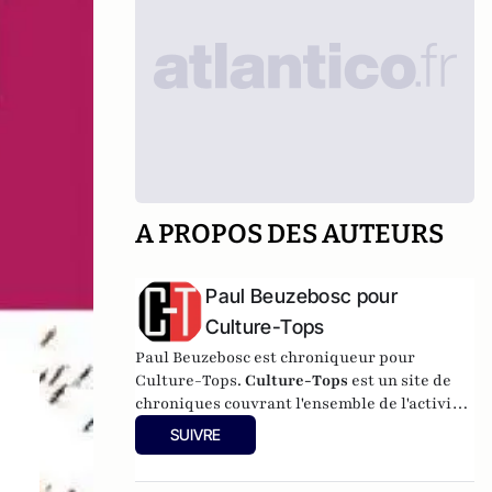
A PROPOS DES AUTEURS
Paul Beuzebosc pour
Culture-Tops
Paul Beuzebosc est chroniqueur pour
Culture-Tops.
Culture-Tops
est un site de
chroniques couvrant l'ensemble de l'activité
culturelle (théâtre, One Man Shows, opéras,
SUIVRE
ballets, spectacles divers, cinéma, expos,
livres, etc.).