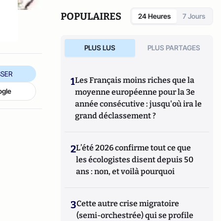
POPULAIRES
24 Heures
7 Jours
PLUS LUS
PLUS PARTAGES
SER
1
Les Français moins riches que la
ogle
moyenne européenne pour la 3e
année consécutive : jusqu'où ira le
grand déclassement ?
2
L’été 2026 confirme tout ce que
les écologistes disent depuis 50
ans : non, et voilà pourquoi
3
Cette autre crise migratoire
(semi-orchestrée) qui se profile