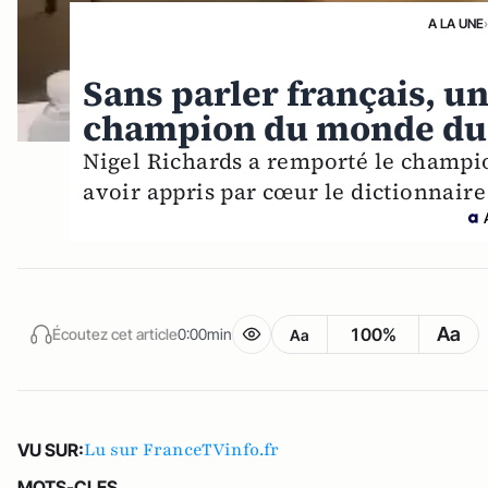
A LA UNE
Sans parler français, u
champion du monde du 
Nigel Richards a remporté le champ
avoir appris par cœur le dictionnaire
Aa
100%
Écoutez cet article
0:00min
Aa
Lu sur FranceTVinfo.fr
VU SUR:
MOTS-CLES