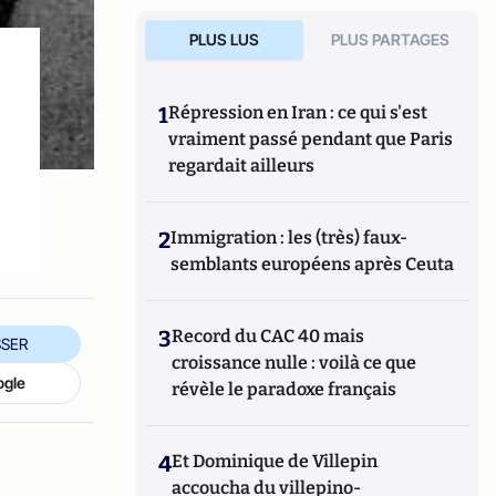
PLUS LUS
PLUS PARTAGES
1
Répression en Iran : ce qui s'est
vraiment passé pendant que Paris
regardait ailleurs
2
Immigration : les (très) faux-
semblants européens après Ceuta
3
Record du CAC 40 mais
SER
croissance nulle : voilà ce que
ogle
révèle le paradoxe français
4
Et Dominique de Villepin
accoucha du villepino-