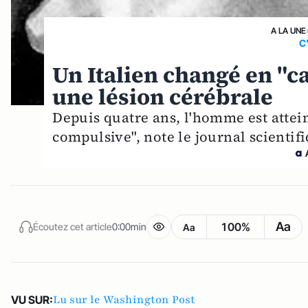
A LA UNE
C
Un Italien changé en "c
une lésion cérébrale
Depuis quatre ans, l'homme est attei
compulsive", note le journal scientif
Aa
100%
Écoutez cet article
0:00min
Aa
Lu sur le Washington Post
VU SUR: