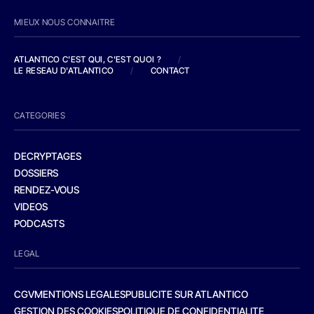
MIEUX NOUS CONNAITRE
ATLANTICO C'EST QUI, C'EST QUOI ?
/
LE RESEAU D'ATLANTICO
/
CONTACT
CATEGORIES
DECRYPTAGES
DOSSIERS
RENDEZ-VOUS
VIDEOS
PODCASTS
LEGAL
CGV
MENTIONS LEGALES
PUBLICITE SUR ATLANTICO
GESTION DES COOKIES
POLITIQUE DE CONFIDENTIALITE