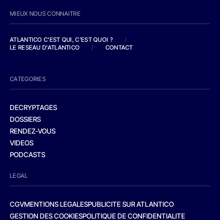
MIEUX NOUS CONNAITRE
ATLANTICO C'EST QUI, C'EST QUOI ?
/
LE RESEAU D'ATLANTICO
/
CONTACT
CATEGORIES
DECRYPTAGES
DOSSIERS
RENDEZ-VOUS
VIDEOS
PODCASTS
LEGAL
CGV
MENTIONS LEGALES
PUBLICITE SUR ATLANTICO
GESTION DES COOKIES
POLITIQUE DE CONFIDENTIALITE