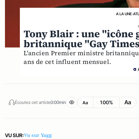
A LA UNE
›
AT
Tony Blair : une "icône
britannique "Gay Time
L'ancien Premier ministre britannique
ans de cet influent mensuel.
Aa
100%
Écoutez cet article
0:00min
Aa
Vu sur Yagg
VU SUR: