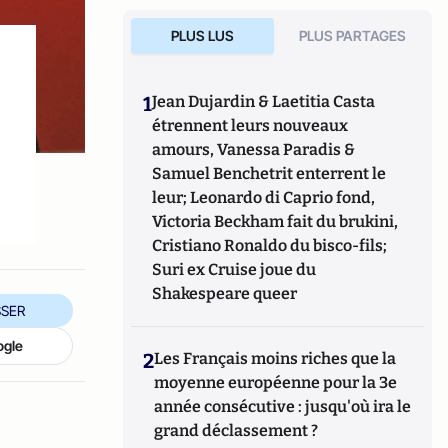
PLUS LUS
PLUS PARTAGES
1
Jean Dujardin & Laetitia Casta
étrennent leurs nouveaux
amours, Vanessa Paradis &
Samuel Benchetrit enterrent le
leur; Leonardo di Caprio fond,
Victoria Beckham fait du brukini,
Cristiano Ronaldo du bisco-fils;
Suri ex Cruise joue du
Shakespeare queer
SER
ogle
2
Les Français moins riches que la
moyenne européenne pour la 3e
année consécutive : jusqu'où ira le
grand déclassement ?