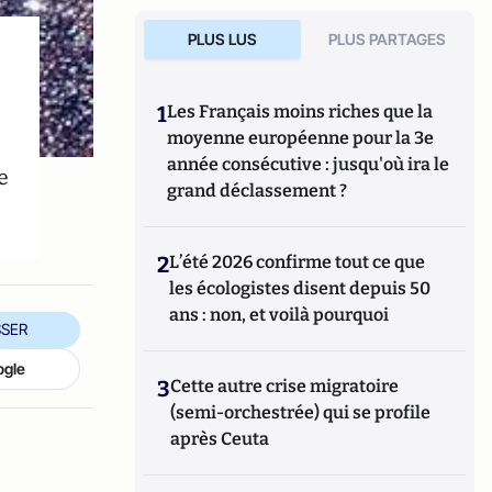
PLUS LUS
PLUS PARTAGES
1
Les Français moins riches que la
moyenne européenne pour la 3e
année consécutive : jusqu'où ira le
e
grand déclassement ?
2
L’été 2026 confirme tout ce que
les écologistes disent depuis 50
ans : non, et voilà pourquoi
SER
ogle
3
Cette autre crise migratoire
(semi-orchestrée) qui se profile
après Ceuta