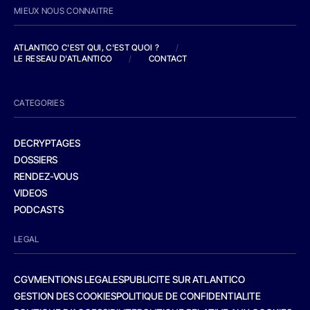
MIEUX NOUS CONNAITRE
ATLANTICO C'EST QUI, C'EST QUOI ?
/
LE RESEAU D'ATLANTICO
/
CONTACT
CATEGORIES
DECRYPTAGES
DOSSIERS
RENDEZ-VOUS
VIDEOS
PODCASTS
LEGAL
CGV
MENTIONS LEGALES
PUBLICITE SUR ATLANTICO
GESTION DES COOKIES
POLITIQUE DE CONFIDENTIALITE