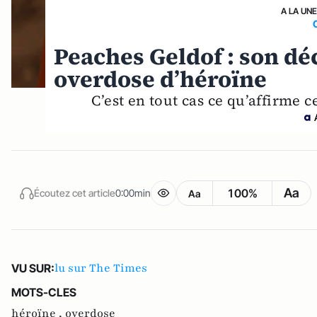
A LA UNE
Peaches Geldof : son dé
overdose d’héroïne
C’est en tout cas ce qu’affirme 
Aa
100%
Écoutez cet article
0:00min
Aa
lu sur The Times
VU SUR:
MOTS-CLES
héroïne ,
overdose