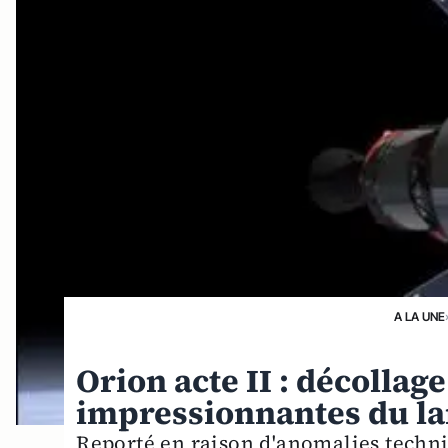
A LA UNE
Orion acte II : décollag
impressionnantes du l
Reporté en raison d'anomalies techniq