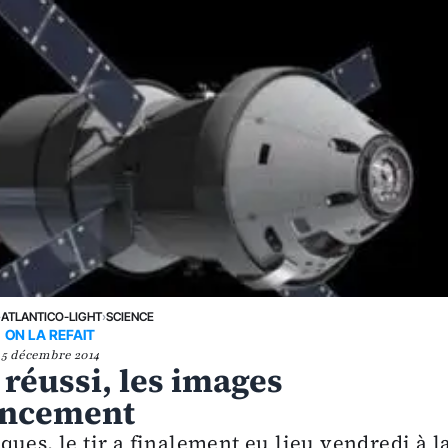
›
ATLANTICO-LIGHT
›
SCIENCE
ON LA REFAIT
5 décembre 2014
e réussi, les images
ancement
ues, le tir a finalement eu lieu vendredi à l