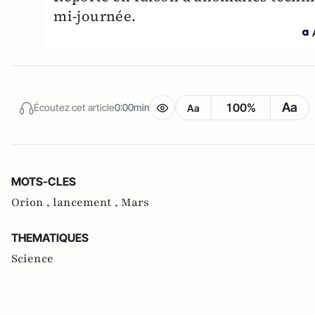
mi-journée.
Aa
100%
Écoutez cet article
0:00min
Aa
MOTS-CLES
Orion ,
lancement ,
Mars
THEMATIQUES
Science