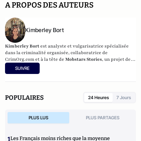
A PROPOS DES AUTEURS
Kimberley Bort
Kimberley Bort
est analyste et vulgarisatrice spécialisée
dans la criminalité organisée, collaboratrice de
CrimOrg.com et à la tête de
Mobstars Stories
, un projet de
contenus sur les réseaux sociaux qui explore les
SUIVRE
dynamiques du crime organisé et ses représentations.
POPULAIRES
24 Heures
7 Jours
PLUS LUS
PLUS PARTAGES
1
Les Français moins riches que la moyenne