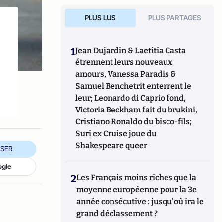
PLUS LUS
PLUS PARTAGES
1
Jean Dujardin & Laetitia Casta
étrennent leurs nouveaux
amours, Vanessa Paradis &
Samuel Benchetrit enterrent le
leur; Leonardo di Caprio fond,
Victoria Beckham fait du brukini,
Cristiano Ronaldo du bisco-fils;
Suri ex Cruise joue du
Shakespeare queer
SER
ogle
2
Les Français moins riches que la
moyenne européenne pour la 3e
année consécutive : jusqu'où ira le
grand déclassement ?