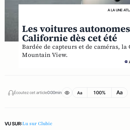
A LA UNE
›
ATL
Les voitures autonomes 
Californie dès cet été
Bardée de capteurs et de caméras, la G
Mountain View.
Aa
100%
Écoutez cet article
0:00min
Aa
Lu sur Clubic
VU SUR: