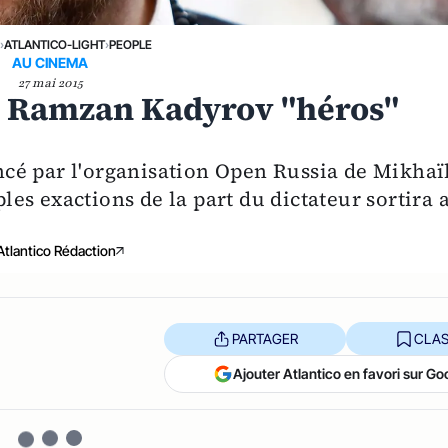
›
ATLANTICO-LIGHT
›
PEOPLE
AU CINEMA
27 mai 2015
e Ramzan Kadyrov "héros"
cé par l'organisation Open Russia de Mikhaï
es exactions de la part du dictateur sortira 
Atlantico Rédaction
PARTAGER
CLAS
Ajouter Atlantico en favori sur Go