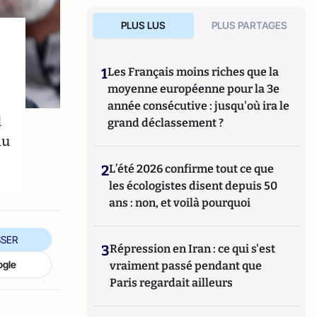
PLUS LUS
PLUS PARTAGES
1
Les Français moins riches que la
moyenne européenne pour la 3e
année consécutive : jusqu'où ira le
l
grand déclassement ?
au
2
L’été 2026 confirme tout ce que
les écologistes disent depuis 50
ans : non, et voilà pourquoi
SER
3
Répression en Iran : ce qui s'est
ogle
vraiment passé pendant que
Paris regardait ailleurs