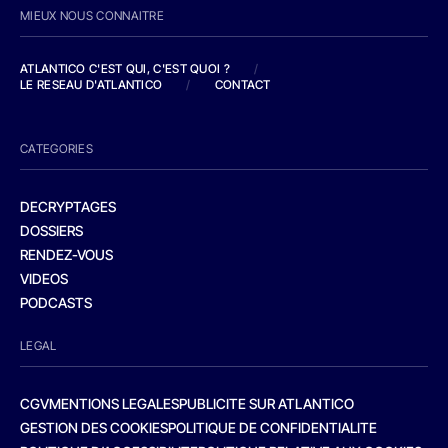
MIEUX NOUS CONNAITRE
ATLANTICO C'EST QUI, C'EST QUOI ?
/
LE RESEAU D'ATLANTICO
/
CONTACT
CATEGORIES
DECRYPTAGES
DOSSIERS
RENDEZ-VOUS
VIDEOS
PODCASTS
LEGAL
CGV
MENTIONS LEGALES
PUBLICITE SUR ATLANTICO
GESTION DES COOKIES
POLITIQUE DE CONFIDENTIALITE