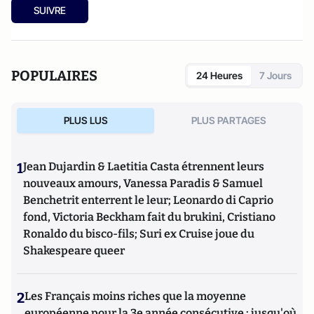
SUIVRE
POPULAIRES
24 Heures
7 Jours
PLUS LUS
PLUS PARTAGES
1
Jean Dujardin & Laetitia Casta étrennent leurs
nouveaux amours, Vanessa Paradis & Samuel
Benchetrit enterrent le leur; Leonardo di Caprio
fond, Victoria Beckham fait du brukini, Cristiano
Ronaldo du bisco-fils; Suri ex Cruise joue du
Shakespeare queer
2
Les Français moins riches que la moyenne
européenne pour la 3e année consécutive : jusqu'où