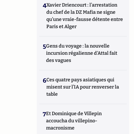
4
Xavier Driencourt : l’arrestation
du chef de la DZ Mafia ne signe
qu’une vraie-fausse détente entre
Paris et Alger
5
Gens du voyage : la nouvelle
incursion régalienne d'Attal fait
des vagues
6
Ces quatre pays asiatiques qui
misent sur l’IA pour renverser la
table
7
Et Dominique de Villepin
accoucha du villepino-
macronisme