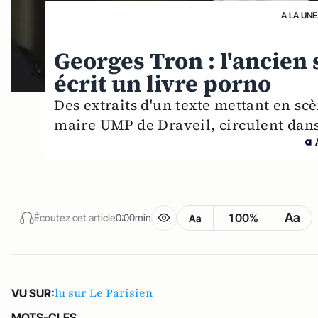
A LA UNE
Georges Tron : l'ancien 
écrit un livre porno
Des extraits d'un texte mettant en sc
maire UMP de Draveil, circulent dan
Aa
100%
Écoutez cet article
0:00min
Aa
lu sur Le Parisien
VU SUR:
MOTS-CLES