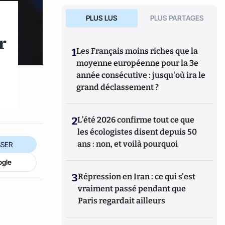
PLUS LUS
PLUS PARTAGES
r
1
Les Français moins riches que la
moyenne européenne pour la 3e
année consécutive : jusqu'où ira le
grand déclassement ?
2
L’été 2026 confirme tout ce que
les écologistes disent depuis 50
ans : non, et voilà pourquoi
SER
ogle
3
Répression en Iran : ce qui s'est
vraiment passé pendant que
Paris regardait ailleurs