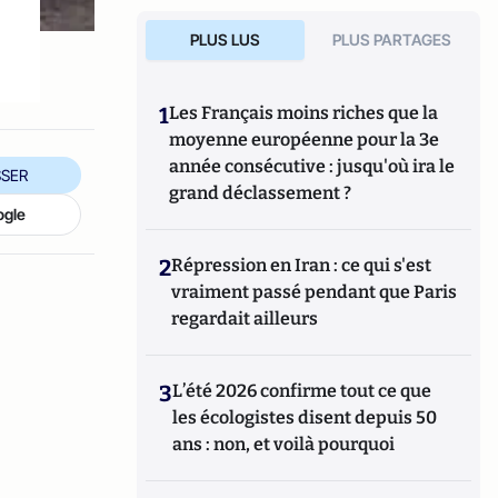
PLUS LUS
PLUS PARTAGES
1
Les Français moins riches que la
moyenne européenne pour la 3e
année consécutive : jusqu'où ira le
SER
grand déclassement ?
ogle
2
Répression en Iran : ce qui s'est
vraiment passé pendant que Paris
regardait ailleurs
3
L’été 2026 confirme tout ce que
les écologistes disent depuis 50
ans : non, et voilà pourquoi