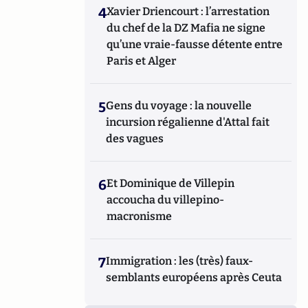
4
Xavier Driencourt : l’arrestation
du chef de la DZ Mafia ne signe
qu’une vraie-fausse détente entre
Paris et Alger
5
Gens du voyage : la nouvelle
incursion régalienne d'Attal fait
des vagues
6
Et Dominique de Villepin
accoucha du villepino-
macronisme
7
Immigration : les (très) faux-
semblants européens après Ceuta