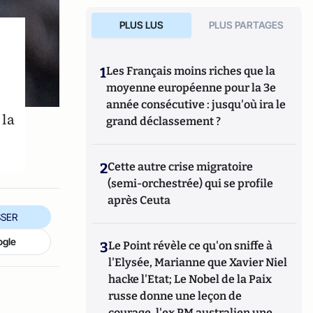
PLUS LUS
PLUS PARTAGES
1
Les Français moins riches que la
moyenne européenne pour la 3e
année consécutive : jusqu'où ira le
 la
grand déclassement ?
2
Cette autre crise migratoire
(semi-orchestrée) qui se profile
après Ceuta
SER
ogle
3
Le Point révèle ce qu'on sniffe à
l'Elysée, Marianne que Xavier Niel
hacke l'Etat; Le Nobel de la Paix
russe donne une leçon de
courage, l'ex PM australien une